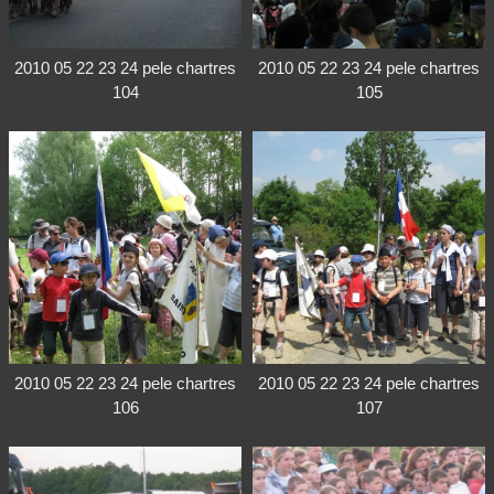
2010 05 22 23 24 pele chartres
2010 05 22 23 24 pele chartres
104
105
2010 05 22 23 24 pele chartres
2010 05 22 23 24 pele chartres
106
107