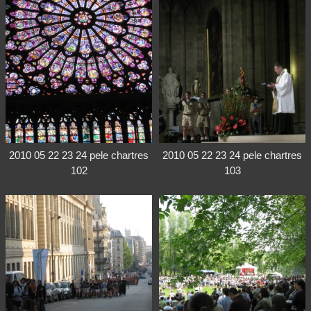
2010 05 22 23 24 pele chartres
2010 05 22 23 24 pele chartres
102
103