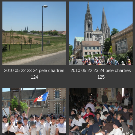
2010 05 22 23 24 pele chartres
2010 05 22 23 24 pele chartres
124
125