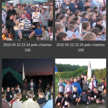
2010 05 22 23 24 pele chartres
2010 05 22 23 24 pele chartres
108
109