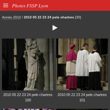

Photos FSSP Lyon
Année 2010
/
2010 05 22 23 24 pele chartres
[30]

2010 05 22 23 24 pele chartres
2010 05 22 23 24 pele chartres
100
101