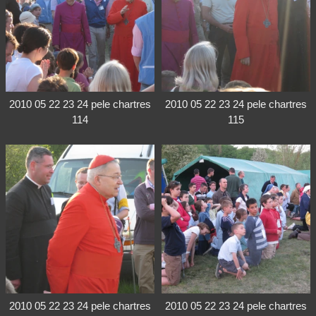
2010 05 22 23 24 pele chartres
2010 05 22 23 24 pele chartres
114
115
2010 05 22 23 24 pele chartres
2010 05 22 23 24 pele chartres