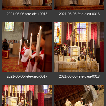
2021-06-06-fete-dieu-0015
2021-06-06-fete-dieu-0016
2021-06-06-fete-dieu-0017
2021-06-06-fete-dieu-0018