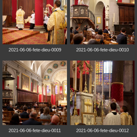
2021-06-06-fete-dieu-0009
2021-06-06-fete-dieu-0010
2021-06-06-fete-dieu-0011
2021-06-06-fete-dieu-0012