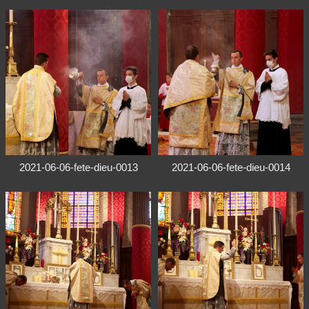
2021-06-06-fete-dieu-0013
2021-06-06-fete-dieu-0014