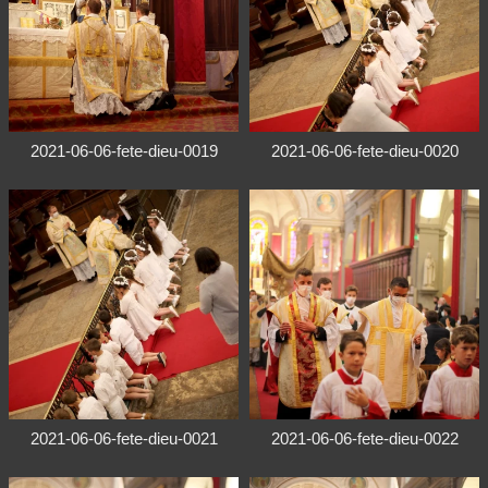
2021-06-06-fete-dieu-0019
2021-06-06-fete-dieu-0020
2021-06-06-fete-dieu-0021
2021-06-06-fete-dieu-0022