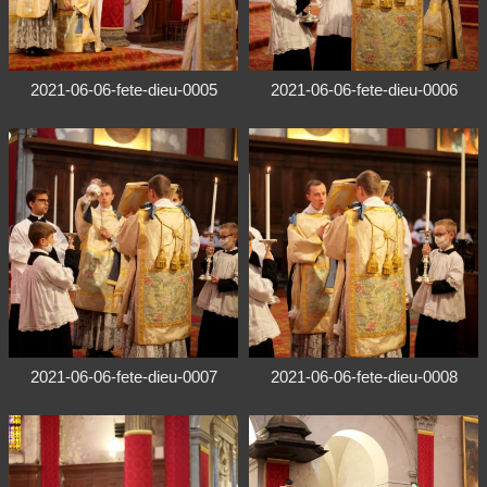
2021-06-06-fete-dieu-0005
2021-06-06-fete-dieu-0006
2021-06-06-fete-dieu-0007
2021-06-06-fete-dieu-0008