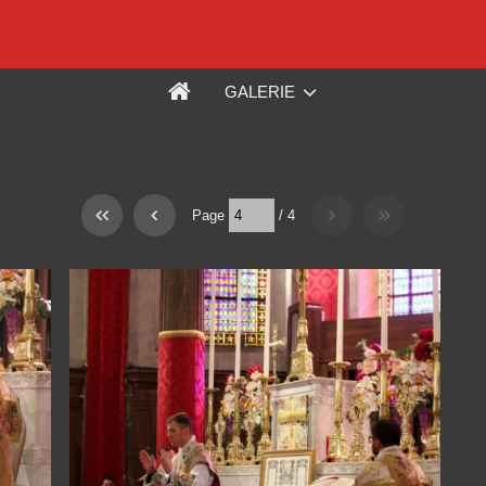
GALERIE
Page
/
4