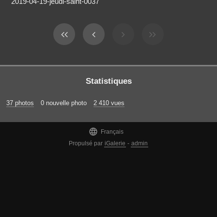
2019-04-19-jeudi-saint-0037
Statistiques
37 photos
0 nouvelle photo
2 410 vues

Français
Propulsé par
iGalerie
-
admin