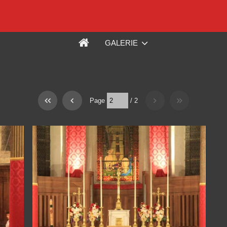
GALERIE
Page
/
2