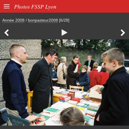

Photos FSSP Lyon
Année 2008
/
bonpasteur2008
[6/28]


