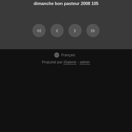
dimanche bon pasteur 2008 105

Français
Propulsé par
iGalerie
-
admin