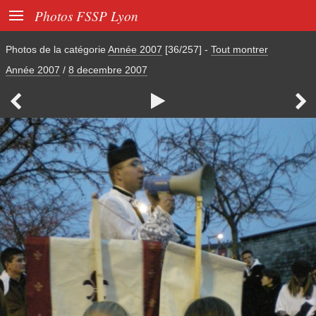

Photos FSSP Lyon
Photos de la catégorie
Année 2007
[36/257]
-
Tout montrer
Année 2007
/
8 decembre 2007


