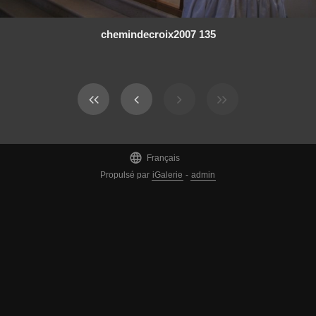
chemindecroix2007 135

Français
Propulsé par
iGalerie
-
admin