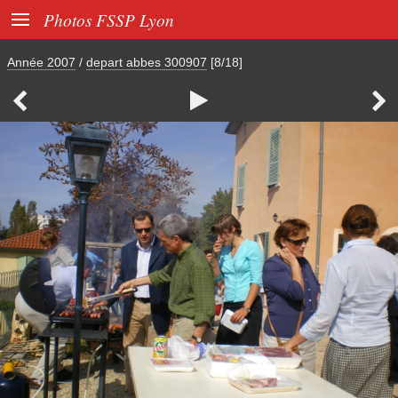

Photos FSSP Lyon
Année 2007
/
depart abbes 300907
[8/18]


