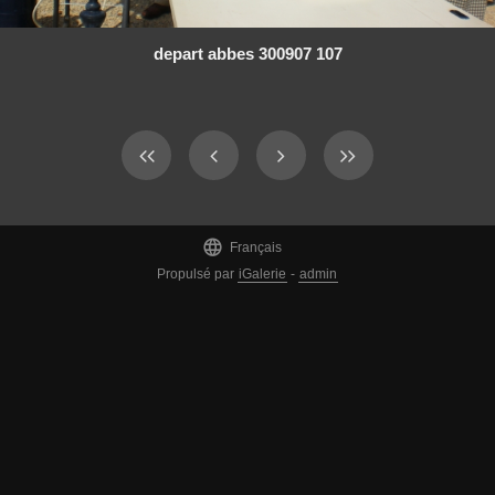
depart abbes 300907 107

Français
Propulsé par
iGalerie
-
admin