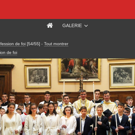
GALERIE
ession de foi
[54/55]
-
Tout montrer
on de foi