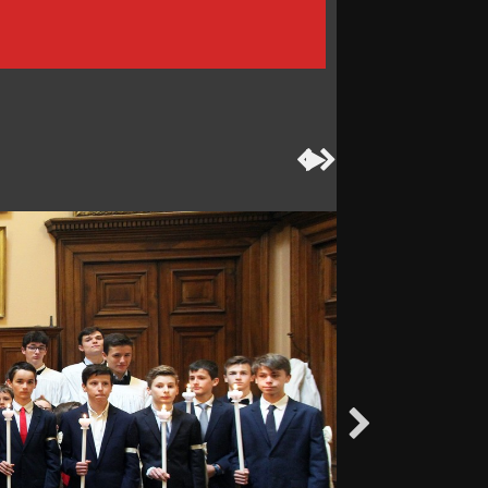



