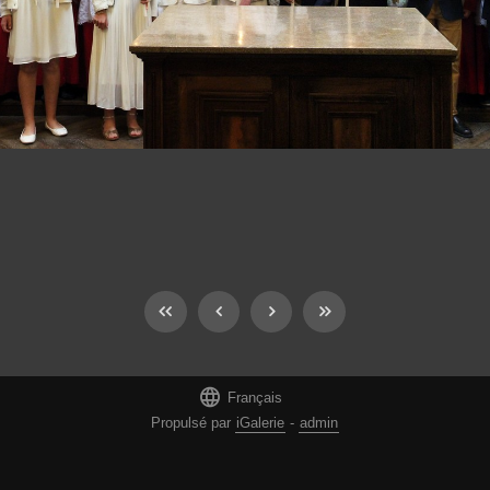

Français
Propulsé par
iGalerie
-
admin