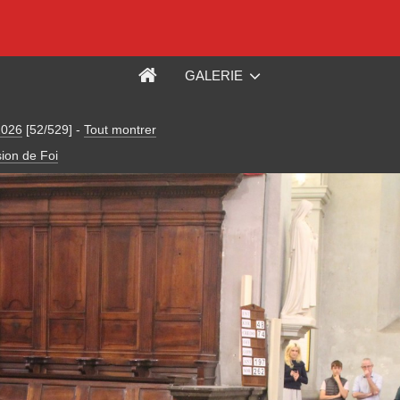
GALERIE
2026
[52/529]
-
Tout montrer
ion de Foi