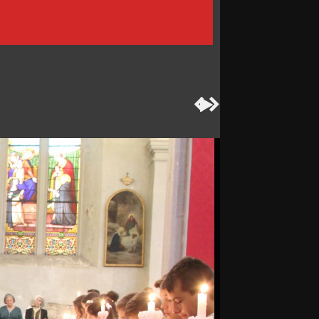


