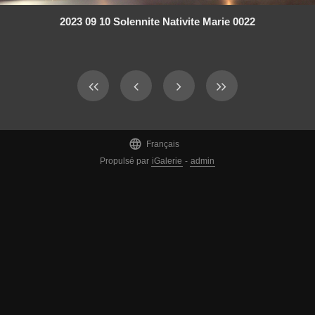
2023 09 10 Solennite Nativite Marie 0022

Français
Propulsé par
iGalerie
-
admin