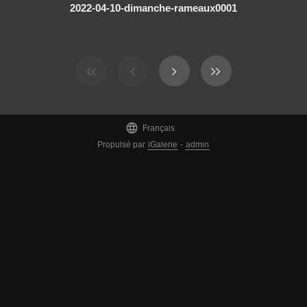
2022-04-10-dimanche-rameaux0001

Français
Propulsé par
iGalerie
-
admin