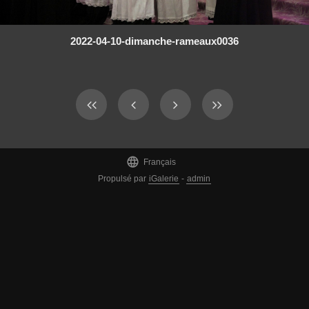
2022-04-10-dimanche-rameaux0036

Français
Propulsé par
iGalerie
-
admin