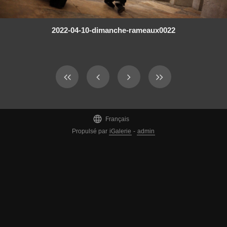
2022-04-10-dimanche-rameaux0022

Français
Propulsé par
iGalerie
-
admin