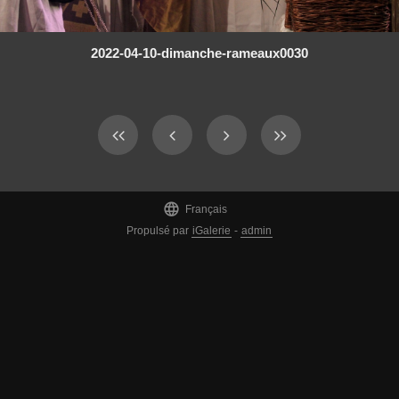
2022-04-10-dimanche-rameaux0030

Français
Propulsé par
iGalerie
-
admin