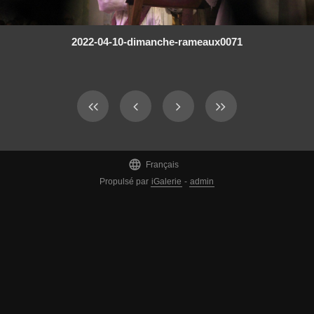
2022-04-10-dimanche-rameaux0071

Français
Propulsé par
iGalerie
-
admin