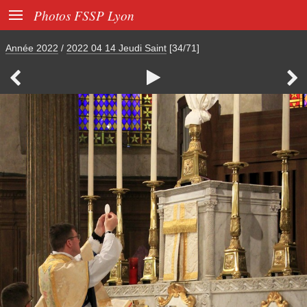

Photos FSSP Lyon
Année 2022
/
2022 04 14 Jeudi Saint
[34/71]


