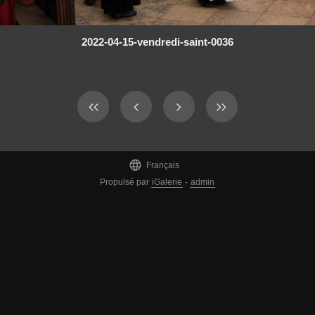
2022-04-15-vendredi-saint-0036

Français
Propulsé par
iGalerie
-
admin