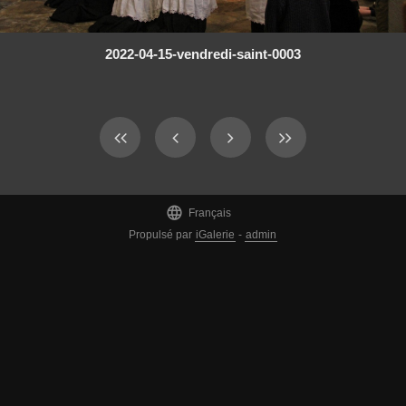
2022-04-15-vendredi-saint-0003

Français
Propulsé par
iGalerie
-
admin