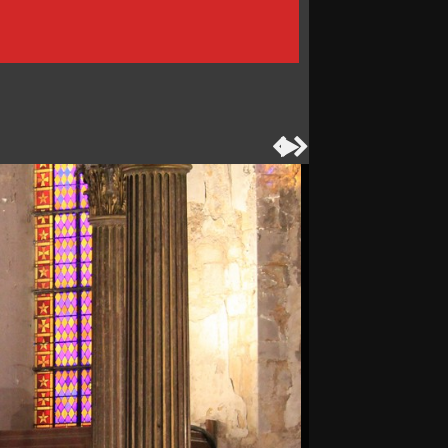


