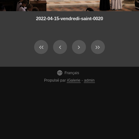
2022-04-15-vendredi-saint-0020

Français
Propulsé par
iGalerie
-
admin