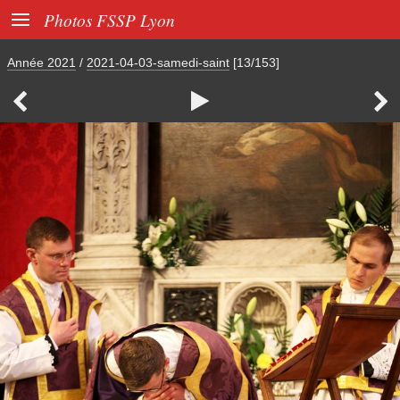

Photos FSSP Lyon
Année 2021
/
2021-04-03-samedi-saint
[13/153]


