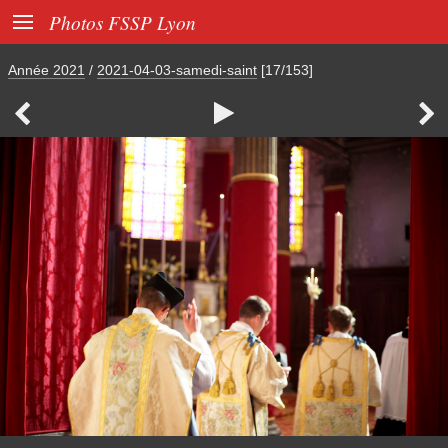

Photos FSSP Lyon
Année 2021
/
2021-04-03-samedi-saint
[17/153]


