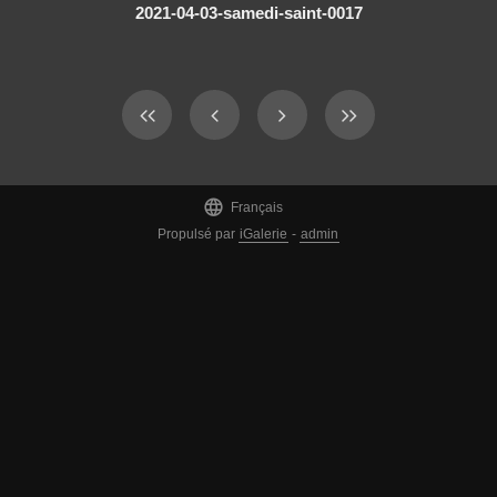
2021-04-03-samedi-saint-0017

Français
Propulsé par
iGalerie
-
admin