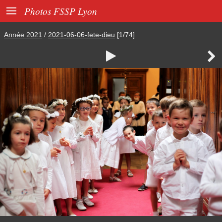

Photos FSSP Lyon
Année 2021
/
2021-06-06-fete-dieu
[1/74]

