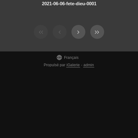
2021-06-06-fete-dieu-0001

Français
Propulsé par
iGalerie
-
admin