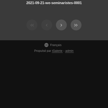
2021-09-21-we-seminaristes-0001

Français
Propulsé par
iGalerie
-
admin