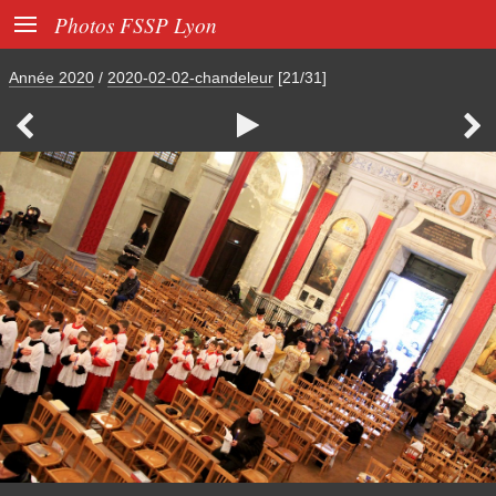

Photos FSSP Lyon
Année 2020
/
2020-02-02-chandeleur
[21/31]


