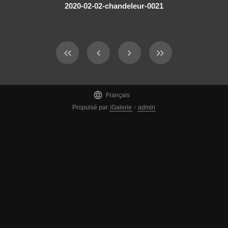
2020-02-02-chandeleur-0021

Français
Propulsé par
iGalerie
-
admin