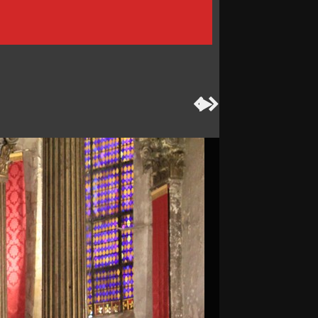


