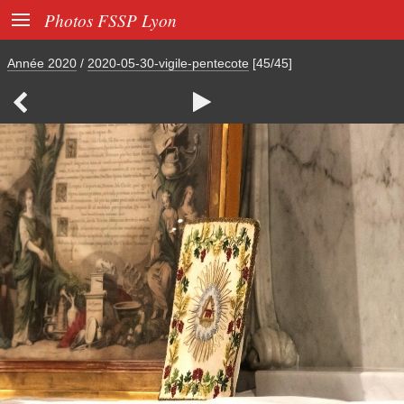

Photos FSSP Lyon
Année 2020
/
2020-05-30-vigile-pentecote
[45/45]

