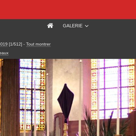
GALERIE
2019
[1/512]
-
Tout montrer
eaux