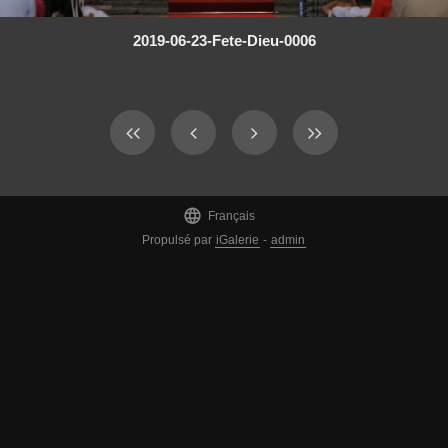
2019-06-23-Fete-Dieu-0006

Français
Propulsé par
iGalerie
-
admin