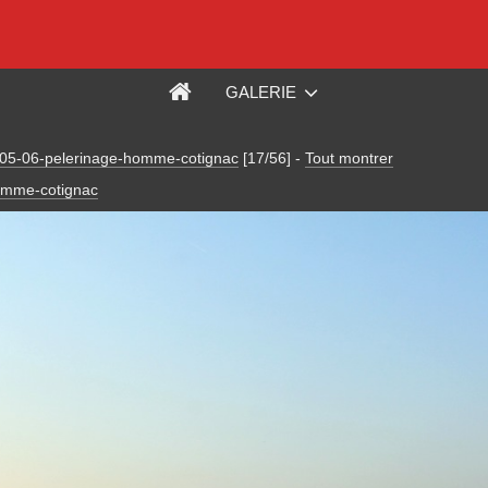
GALERIE
05-06-pelerinage-homme-cotignac
[17/56]
-
Tout montrer
omme-cotignac