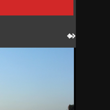


