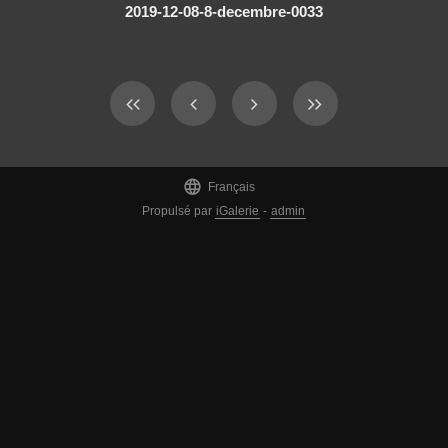
2019-12-08-8-decembre-0033

Français
Propulsé par
iGalerie
-
admin