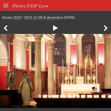

Photos FSSP Lyon
Année 2019
/
2019-12-08-8-decembre
[33/36]


