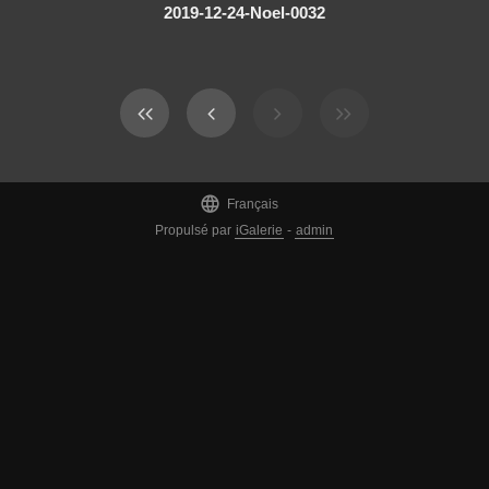
2019-12-24-Noel-0032

Français
Propulsé par
iGalerie
-
admin