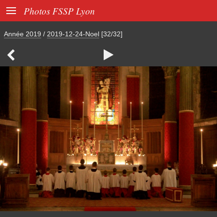

Photos FSSP Lyon
Année 2019
/
2019-12-24-Noel
[32/32]

