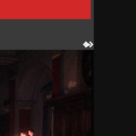


