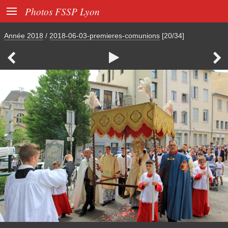

Photos FSSP Lyon
Année 2018
/
2018-06-03-premieres-comunions
[20/34]


