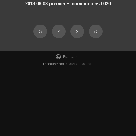
2018-06-03-premieres-communions-0020

Français
Propulsé par
iGalerie
-
admin