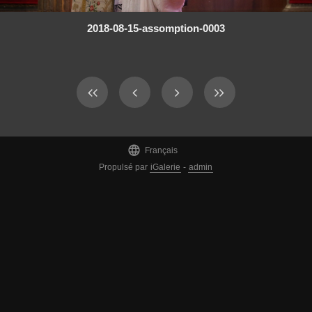
2018-08-15-assomption-0003

Français
Propulsé par
iGalerie
-
admin