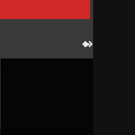


