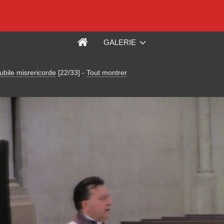
GALERIE
ubile misrericorde
[22/33]
-
Tout montrer