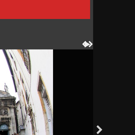



