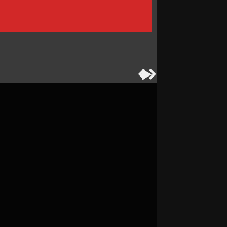


