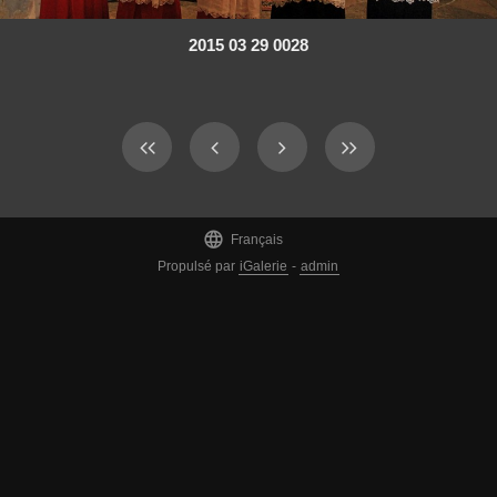
2015 03 29 0028

Français
Propulsé par
iGalerie
-
admin