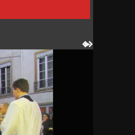


