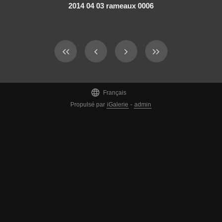
2014 04 03 rameaux 0006

Français
Propulsé par
iGalerie
-
admin