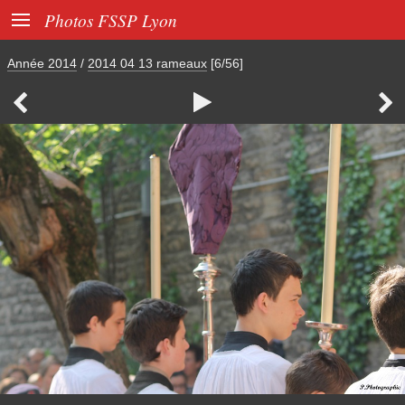

Photos FSSP Lyon
Année 2014
/
2014 04 13 rameaux
[6/56]


