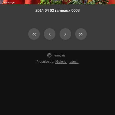
2014 04 03 rameaux 0008

Français
Propulsé par
iGalerie
-
admin