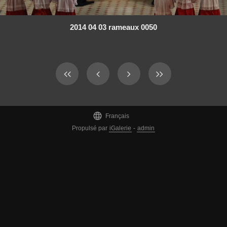
2014 04 03 rameaux 0050

Français
Propulsé par
iGalerie
-
admin