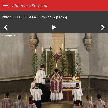

Photos FSSP Lyon
Année 2014
/
2014 04 13 rameaux
[50/56]


