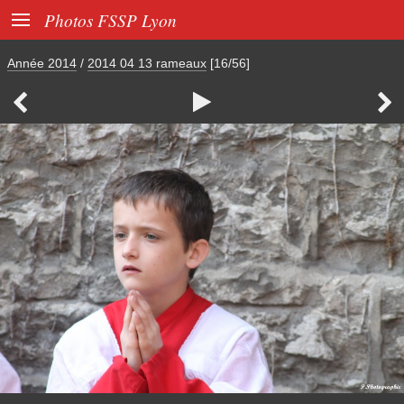

Photos FSSP Lyon
Année 2014
/
2014 04 13 rameaux
[16/56]


