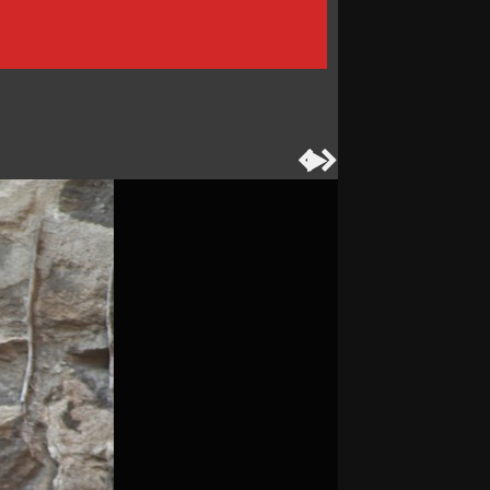


