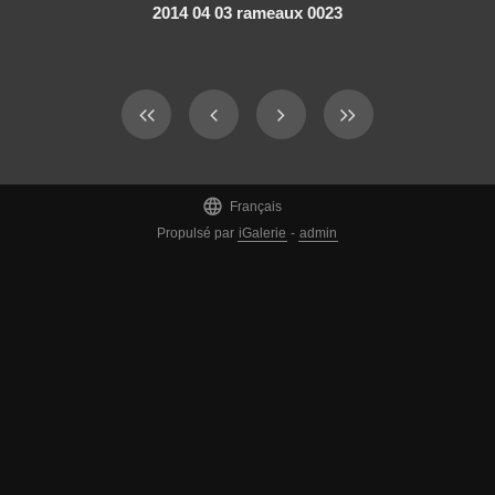
2014 04 03 rameaux 0023

Français
Propulsé par
iGalerie
-
admin