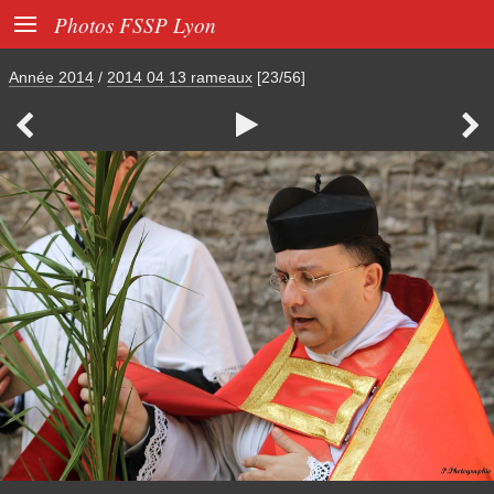

Photos FSSP Lyon
Année 2014
/
2014 04 13 rameaux
[23/56]


