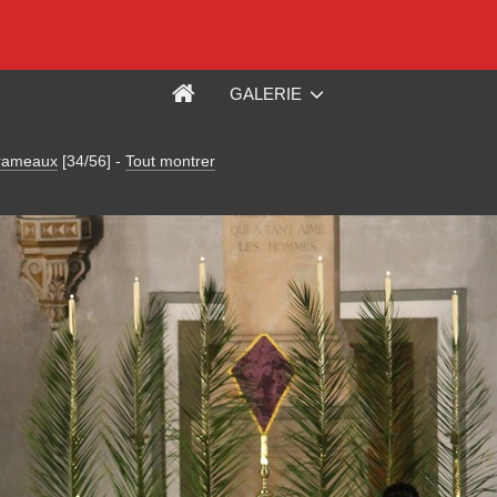
GALERIE
 rameaux
[34/56]
-
Tout montrer