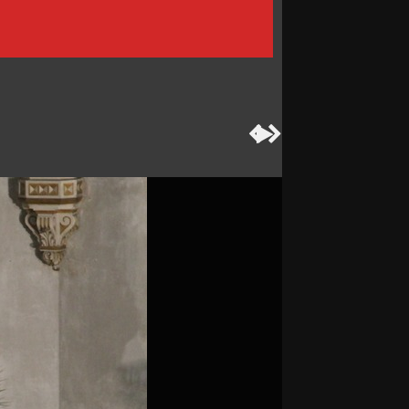


