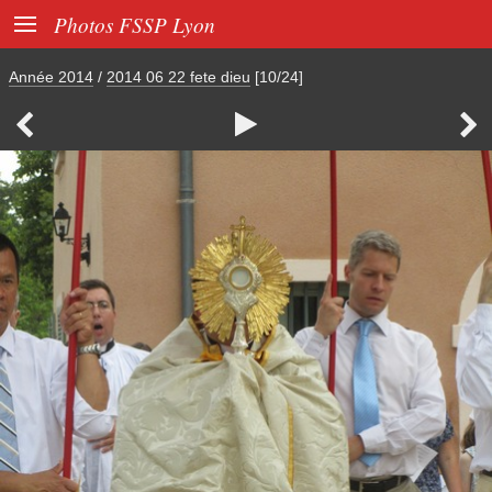

Photos FSSP Lyon
Année 2014
/
2014 06 22 fete dieu
[10/24]


